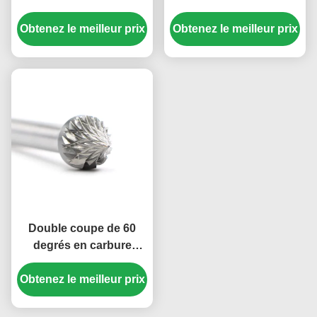
Arbre Carbide Burr sur
solide Burr Set Die
Obtenez le meilleur prix
1/8 " de la tige
Obtenez le meilleur prix
Grinder Burrs pour
l'acier 1/4" X 1/2"
Double coupe de 60
degrés en carbure
solide Burrs Die
Obtenez le meilleur prix
Broyeur Bit 1/8
"Diamètre 1/8"