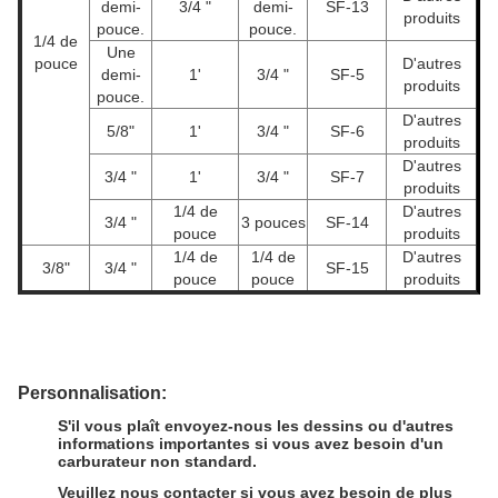
demi-
3/4 "
demi-
SF-13
produits
pouce.
pouce.
1/4 de
Une
pouce
D'autres
demi-
1'
3/4 "
SF-5
produits
pouce.
D'autres
5/8"
1'
3/4 "
SF-6
produits
D'autres
3/4 "
1'
3/4 "
SF-7
produits
1/4 de
D'autres
3/4 "
3 pouces
SF-14
pouce
produits
1/4 de
1/4 de
D'autres
3/8"
3/4 "
SF-15
pouce
pouce
produits
Personnalisation:
S'il vous plaît envoyez-nous les dessins ou d'autres
informations importantes si vous avez besoin d'un
carburateur non standard.
Veuillez nous contacter si vous avez besoin de plus