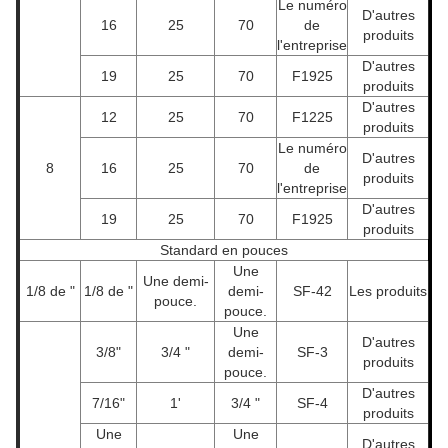
Le numéro
D'autres
16
25
70
de
produits
l'entreprise
D'autres
19
25
70
F1925
produits
D'autres
12
25
70
F1225
produits
Le numéro
D'autres
8
16
25
70
de
produits
l'entreprise
D'autres
19
25
70
F1925
produits
Standard en pouces
Une
Une demi-
1/8 de "
1/8 de "
demi-
SF-42
Les produits
pouce.
pouce.
Une
D'autres
3/8"
3/4 "
demi-
SF-3
produits
pouce.
D'autres
7/16"
1'
3/4 "
SF-4
produits
Une
Une
D'autres