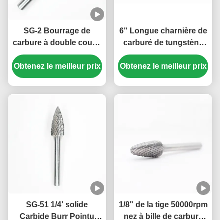
SG-2 Bourrage de
6" Longue charnière de
carbure à double coupe
carburé de tungstène
à bout de branche 1/4
pour le broyeur à
Obtenez le meilleur prix
"Bourrages de carbure
Obtenez le meilleur prix
matrices élargie
à tiges pour broyeur à
Standard Tungstène
matrices 5/16" X 3/4"
Burr Bits Double Coupe
SG-51 1/4' solide
1/8" de la tige 50000rpm
Carbide Burr Pointu
nez à bille de carbure