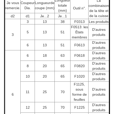
Longueur
La
Je vous
Coupeur
Longueur
de
totale
combinaison
remercie.
Dia.
coupe (mm)
Outil n°.
(mm)
de la tête et
de la cuisse
d
2
d
1
Je...
2
Je...
1
3
13
38
F0313
Les produits
F0513: les
D'autres
5
13
51
États
3
produits
membres
D'autres
6
13
51
F0613
produits
D'autres
6
18
63
F0618
produits
D'autres
8
20
65
F0820
produits
D'autres
10
20
65
F1020
produits
F1125,
sous
D'autres
11
25
70
6
forme de
produits
feuilles
D'autres
12
25
70
F1225
produits