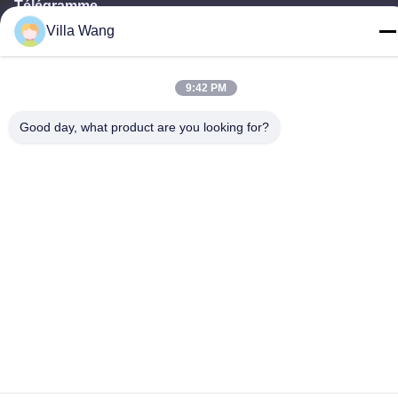
Télégramme
00-86-15882030231
Villa Wang
9:42 PM
Good day, what product are you looking for?
Politique en matière de protection de la vie privée
|
Plan du site
Bonne qualité de la Chine bavures de carbure de tungstène
Fournisseur. © de Copyright -2026 CHENGDU BABOS CUTTING
TECH CO.,LTD . Tous droits réservés.