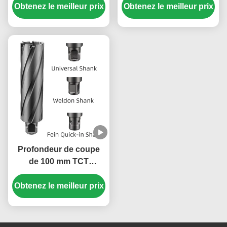
Obtenez le meilleur prix
annulaire de coupe
Obtenez le meilleur prix
19.05mm coupeuse
avec 18 mm de Fein
annulaire à tiges
Quick-In Shank
universelle
Profondeur de coupe
de 100 mm TCT
Coupeuse annulaire 65
Obtenez le meilleur prix
mm Diamètre de coupe