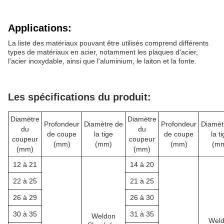
Applications:
La liste des matériaux pouvant être utilisés comprend différents
types de matériaux en acier, notamment les plaques d'acier,
l'acier inoxydable, ainsi que l'aluminium, le laiton et la fonte.
Les spécifications du produit:
Diamètre
Diamètre
Profondeur
Diamètre de
Profondeur
Diamèt
du
du
de coupe
la tige
de coupe
la t
coupeur
coupeur
(mm)
(mm)
(mm)
(m
(mm)
(mm)
12 à 21
14 à 20
22 à 25
21 à 25
26 à 29
26 à 30
30 à 35
31 à 35
Weldon
Wel