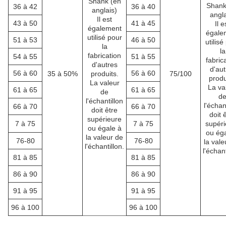
Shank (en
Shank
36 à 42
36 à 40
anglais)
angla
Il est
43 à 50
41 à 45
Il e
également
égale
utilisé pour
51 à 53
46 à 50
utilisé
la
la
fabrication
54 à 55
51 à 55
fabric
d'autres
d'aut
56 à 60
56 à 60
35 à 50%
produits.
75/100
produ
La valeur
La va
61 à 65
61 à 65
de
d
l'échantillon
l'échan
66 à 70
66 à 70
doit être
doit 
supérieure
7 à 75
7 à 75
supéri
ou égale à
ou éga
la valeur de
76-80
76-80
la vale
l'échantillon.
l'échant
81 à 85
81 à 85
86 à 90
86 à 90
91 à 95
91 à 95
96 à 100
96 à 100