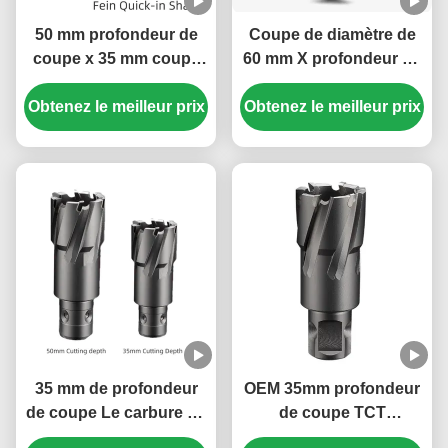
50 mm profondeur de
Coupe de diamètre de
coupe x 35 mm coupe
60 mm X profondeur de
Dia TCT coupeuse
coupe de 100 mm TCT
Obtenez le meilleur prix
annulaire avec
Coupeurs annulaires 18
Obtenez le meilleur prix
charnière universelle
mm Fein Quick In Shank
Carbide Coupeuse à
pointe
35 mm de profondeur
OEM 35mm profondeur
de coupe Le carbure de
de coupe TCT
tungstène à pointe
coupeuse annulaire