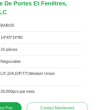
e De Portes Et Fenêtres,
DLC
BABOS
14*45*14*80
10 pièces
Négociable
L/C,D/A,D/P,T/T,Western Union
20,000pcs par mois
ur Prix
Contact Maintenant