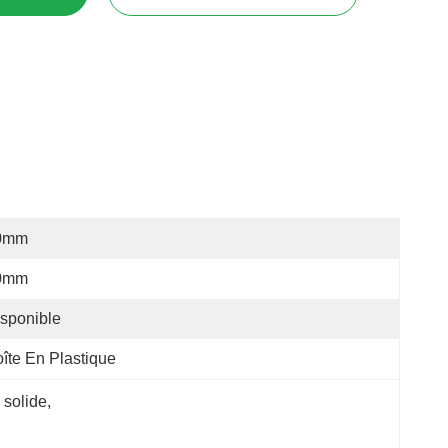
0mm
0mm
sponible
îte En Plastique
 solide
, 