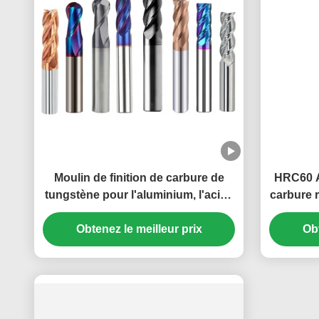
Moulin de finition de carbure de
HRC60 AI
tungstène pour l'aluminium, l'acier,
carbure r
l'acier au carbone, l'acier allié,
mouli
l'acier inoxydable, le fonte
Obtenez le meilleur prix
Obt