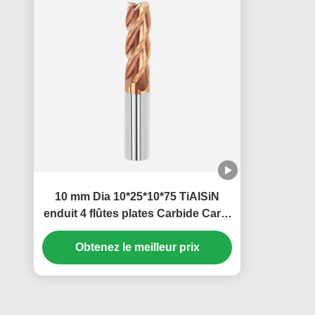
10 mm Dia 10*25*10*75 TiAISiN
enduit 4 flûtes plates Carbide Carré
Fin de moulin Pour l'acier au
carbone alliage d'acier de fonte
Obtenez le meilleur prix