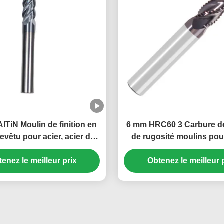
TiN Moulin de finition en
6 mm HRC60 3 Carbure de 
evêtu pour acier, acier dur,
de rugosité moulins pour
n de coupe de rayon de
AITiN revêtu
enez le meilleur prix
carbure de fer
Obtenez le meilleur 