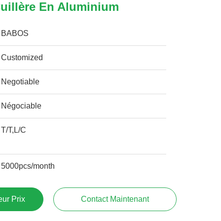
uillère En Aluminium
BABOS
Customized
Negotiable
Négociable
T/T,L/C
5000pcs/month
ur Prix
Contact Maintenant