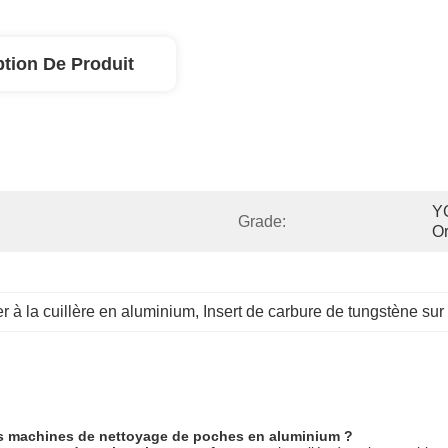
ption De Produit
Y
Grade:
O
r à la cuillère en aluminium
, 
Insert de carbure de tungstène su
les machines de nettoyage de poches en aluminium ?