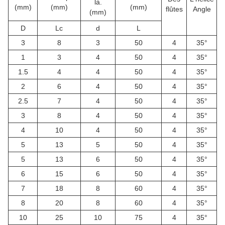
là.
(mm)
(mm)
(mm)
flûtes
Angle
(mm)
D
Lc
d
L
3
8
3
50
4
35°
1
3
4
50
4
35°
1.5
4
4
50
4
35°
2
6
4
50
4
35°
2.5
7
4
50
4
35°
3
8
4
50
4
35°
4
10
4
50
4
35°
5
13
5
50
4
35°
5
13
6
50
4
35°
6
15
6
50
4
35°
7
18
8
60
4
35°
8
20
8
60
4
35°
10
25
10
75
4
35°