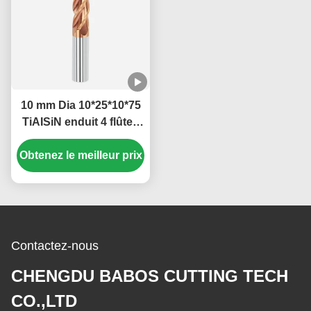
10 mm Dia 10*25*10*75
TiAISiN enduit 4 flûtes
plates Carbide Carré Fin
Obtenez le meilleur prix
de moulin Pour l'acier
au carbone alliage
d'acier de fonte
Contactez-nous
CHENGDU BABOS CUTTING TECH
CO.,LTD