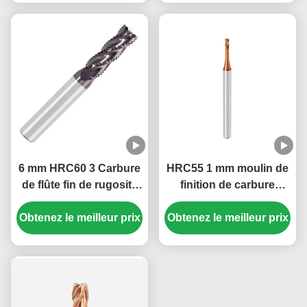
inoxydable, le fonte
6 mm HRC60 3 Carbure
HRC55 1 mm moulin de
de flûte fin de rugosité
finition de carbure
moulins pour l'acier
solide 2 flûtes long cou
Obtenez le meilleur prix
AITiN revêtu
Obtenez le meilleur prix
court flûtes carré
finition