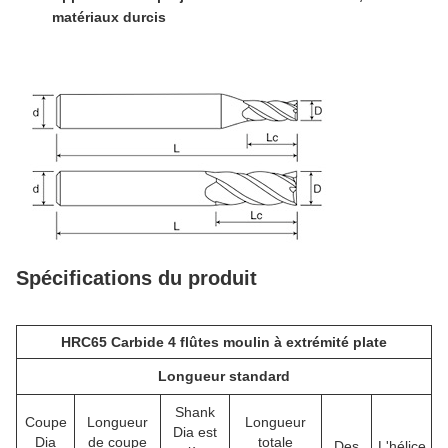
matériaux durcis
Spécifications du produit
HRC65 Carbide 4 flûtes moulin à extrémité plate
Longueur standard
Shank
Coupe
Longueur
Longueur
Dia est
Dia
de coupe
totale
Des
L'hélice