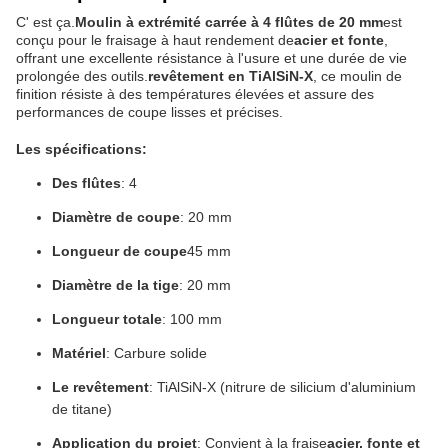
C' est ça.
Moulin à extrémité carrée à 4 flûtes de 20 mm
est
conçu pour le fraisage à haut rendement de
acier et fonte
,
offrant une excellente résistance à l'usure et une durée de vie
prolongée des outils.
revêtement en TiAlSiN-X
, ce moulin de
finition résiste à des températures élevées et assure des
performances de coupe lisses et précises.
Les spécifications:
Des flûtes
: 4
Diamètre de coupe
: 20 mm
Longueur de coupe
45 mm
Diamètre de la tige
: 20 mm
Longueur totale
: 100 mm
Matériel
: Carbure solide
Le revêtement
: TiAlSiN-X (nitrure de silicium d'aluminium
de titane)
Application du projet
: Convient à la fraise
acier, fonte et