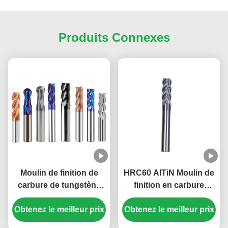
Produits Connexes
Moulin de finition de
HRC60 AITiN Moulin de
carbure de tungstène
finition en carbure
pour l'aluminium, l'acier,
revêtu pour acier, acier
Obtenez le meilleur prix
l'acier au carbone,
dur, moulin de coupe de
Obtenez le meilleur prix
l'acier allié, l'acier
rayon de carbure de fer