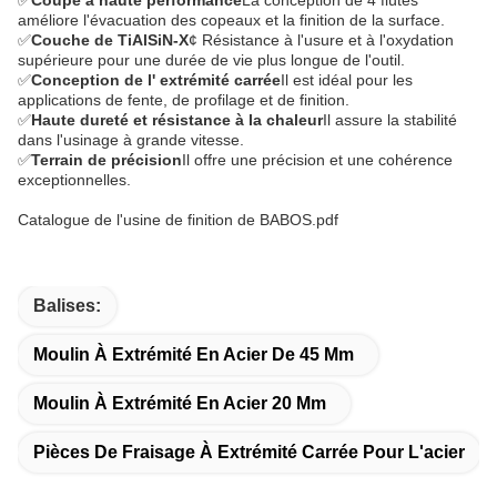
✅
Coupe à haute performance
La conception de 4 flûtes
améliore l'évacuation des copeaux et la finition de la surface.
✅
Couche de TiAlSiN-X
¢ Résistance à l'usure et à l'oxydation
supérieure pour une durée de vie plus longue de l'outil.
✅
Conception de l' extrémité carrée
Il est idéal pour les
applications de fente, de profilage et de finition.
✅
Haute dureté et résistance à la chaleur
Il assure la stabilité
dans l'usinage à grande vitesse.
✅
Terrain de précision
Il offre une précision et une cohérence
exceptionnelles.
Catalogue de l'usine de finition de BABOS.pdf
Balises:
Moulin À Extrémité En Acier De 45 Mm
Moulin À Extrémité En Acier 20 Mm
Pièces De Fraisage À Extrémité Carrée Pour L'acier