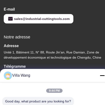
E-mail
sales@industrial-cuttingtools.com
Notre adresse
Adresse
Unité 1, Bâtiment 11, N° 88, Route Jin'an, Rue Damian, Zone de
développement économique et technologique de Chengdu, Chine
Télégramme
00-86-15882030231
Villa Wang
9:44 PM
Politique en matière de protection de la vie privée
|
Plan du site
Good day, what product are you looking for?