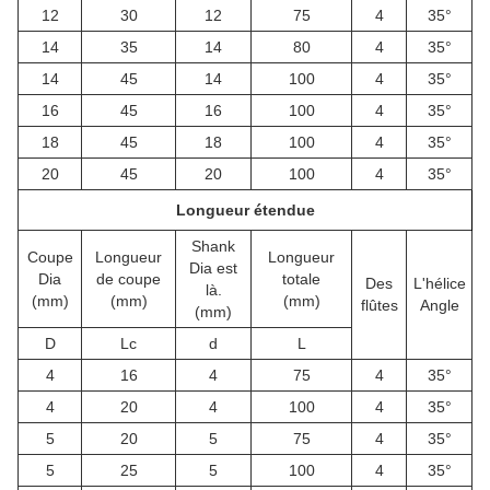
12
30
12
75
4
35°
14
35
14
80
4
35°
14
45
14
100
4
35°
16
45
16
100
4
35°
18
45
18
100
4
35°
20
45
20
100
4
35°
Longueur étendue
Shank
Coupe
Longueur
Longueur
Dia est
Dia
de coupe
totale
Des
L'hélice
là.
(mm)
(mm)
(mm)
flûtes
Angle
(mm)
D
Lc
d
L
4
16
4
75
4
35°
4
20
4
100
4
35°
5
20
5
75
4
35°
5
25
5
100
4
35°