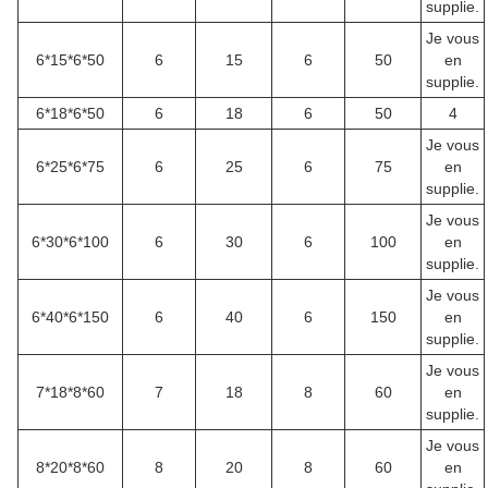
supplie.
Je vous
6*15*6*50
6
15
6
50
en
supplie.
6*18*6*50
6
18
6
50
4
Je vous
6*25*6*75
6
25
6
75
en
supplie.
Je vous
6*30*6*100
6
30
6
100
en
supplie.
Je vous
6*40*6*150
6
40
6
150
en
supplie.
Je vous
7*18*8*60
7
18
8
60
en
supplie.
Je vous
8*20*8*60
8
20
8
60
en