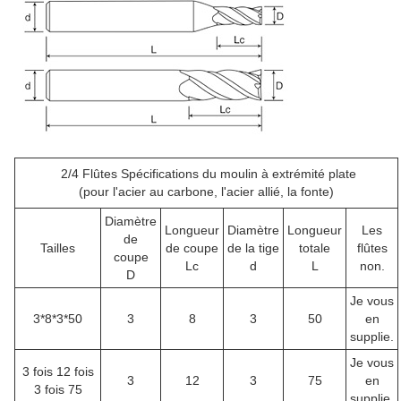
2/4 Flûtes Spécifications du moulin à extrémité plate
(pour l'acier au carbone, l'acier allié, la fonte)
Diamètre
Longueur
Diamètre
Longueur
Les
de
Tailles
de coupe
de la tige
totale
flûtes
coupe
Lc
d
L
non.
D
Je vous
3*8*3*50
3
8
3
50
en
supplie.
Je vous
3 fois 12 fois
3
12
3
75
en
3 fois 75
supplie.