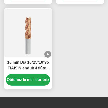
finition
10 mm Dia 10*25*10*75
TiAISiN enduit 4 flûtes
plates Carbide Carré Fin
Obtenez le meilleur prix
de moulin Pour l'acier
au carbone alliage
d'acier de fonte