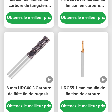
carbure de tungstène
finition en carbure
pour l'aluminium, l'acier,
revêtu pour acier, acier
Obtenez le meilleur prix
l'acier au carbone,
dur, moulin de coupe de
Obtenez le meilleur prix
l'acier allié, l'acier
rayon de carbure de fer
inoxydable, le fonte
6 mm HRC60 3 Carbure
HRC55 1 mm moulin de
de flûte fin de rugosité
finition de carbure
moulins pour l'acier
solide 2 flûtes long cou
Obtenez le meilleur prix
AITiN revêtu
Obtenez le meilleur prix
court flûtes carré