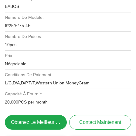
BABOS
Numéro De Modèle:
6*25*6*75-4F
Nombre De Pièces:
10pcs
Prix:
Négociable
Conditions De Paiement:
L/C,D/A,D/P,T/T,Western Union,MoneyGram
Capacité À Fournir:
20,000PCS per month
Obtenez Le Meilleur Prix
Contact Maintenant