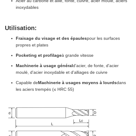
Acier au carbone et allié, fonte, cuivre, acier moulé, aciers
inoxydables
Utilisation:
Fraisage du visage et des épaules
pour les surfaces
propres et plates
Pocketing et profilage
à grande vitesse
Machinerie à usage général
d'acier, de fonte, d'acier
moulé, d'acier inoxydable et d'alliages de cuivre
Capable de
Machinerie à usages moyens à lourds
dans
les aciers trempés (≤ HRC 55)