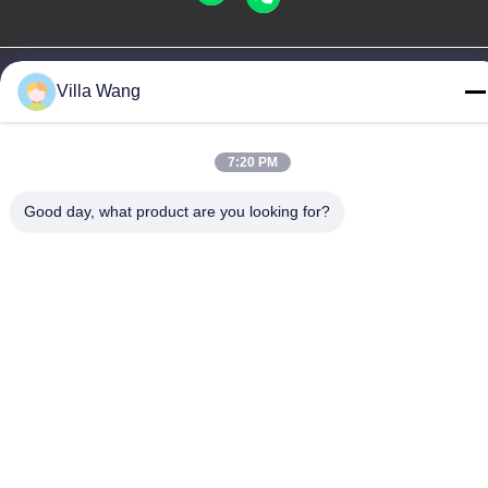
Politique en matière de protection de la vie privée
|
Plan du site
Villa Wang
Bonne qualité de la Chine bavures de carbure de tungstène
Fournisseur. © de Copyright -2026 CHENGDU BABOS CUTTING
TECH CO.,LTD . Tous droits réservés.
7:20 PM
Good day, what product are you looking for?