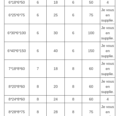
6*18*6*50
6
18
6
50
4
Je vous
6*25*6*75
6
25
6
75
en
supplie.
Je vous
6*30*6*100
6
30
6
100
en
supplie.
Je vous
6*40*6*150
6
40
6
150
en
supplie.
Je vous
7*18*8*60
7
18
8
60
en
supplie.
Je vous
8*20*8*60
8
20
8
60
en
supplie.
8*24*8*60
8
24
8
60
4
Je vous
8*28*8*75
8
28
8
75
en