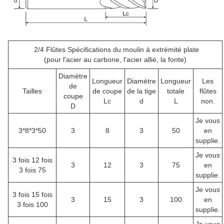
2/4 Flûtes Spécifications du moulin à extrémité plate
(pour l'acier au carbone, l'acier allié, la fonte)
Diamètre
Longueur
Diamètre
Longueur
Les
de
Tailles
de coupe
de la tige
totale
flûtes
coupe
Lc
d
L
non.
D
Je vous
3*8*3*50
3
8
3
50
en
supplie.
Je vous
3 fois 12 fois
3
12
3
75
en
3 fois 75
supplie.
Je vous
3 fois 15 fois
3
15
3
100
en
3 fois 100
supplie.