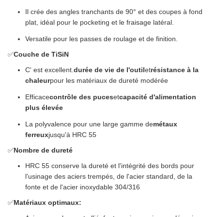
Il crée des angles tranchants de 90° et des coupes à fond
plat, idéal pour le pocketing et le fraisage latéral.
Versatile pour les passes de roulage et de finition.
✅
Couche de TiSiN
C' est excellent.
durée de vie de l'outil
et
résistance à la
chaleur
pour les matériaux de dureté modérée
Efficace
contrôle des puces
et
capacité d'alimentation
plus élevée
La polyvalence pour une large gamme de
métaux
ferreux
jusqu'à HRC 55
✅
Nombre de dureté
HRC 55 conserve la dureté et l'intégrité des bords pour
l'usinage des aciers trempés, de l'acier standard, de la
fonte et de l'acier inoxydable 304/316
✅
Matériaux optimaux: