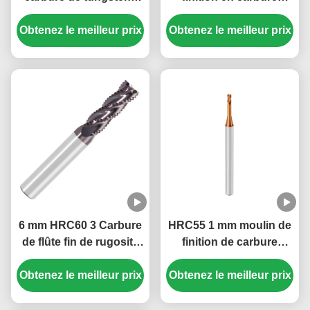
pour l'aluminium, l'acier,
revêtu pour acier, acier
Obtenez le meilleur prix
l'acier au carbone,
dur, moulin de coupe de
Obtenez le meilleur prix
l'acier allié, l'acier
rayon de carbure de fer
inoxydable, le fonte
6 mm HRC60 3 Carbure
HRC55 1 mm moulin de
de flûte fin de rugosité
finition de carbure
moulins pour l'acier
solide 2 flûtes long cou
Obtenez le meilleur prix
AITiN revêtu
Obtenez le meilleur prix
court flûtes carré
finition