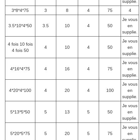
supplie.
3*8*4*75
3
8
4
75
4
Je vous
3.5*10*4*50
3.5
10
4
50
en
supplie.
Je vous
4 fois 10 fois
4
10
4
50
en
4 fois 50
supplie.
Je vous
4*16*4*75
4
16
4
75
en
supplie.
Je vous
4*20*4*100
4
20
4
100
en
supplie.
Je vous
5*13*5*50
5
13
5
50
en
supplie.
Je vous
5*20*5*75
5
20
5
75
en
supplie.