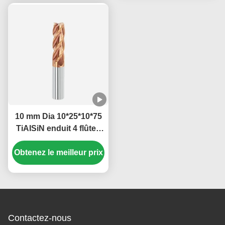
10 mm Dia 10*25*10*75
TiAISiN enduit 4 flûtes
plates Carbide Carré Fin
Obtenez le meilleur prix
de moulin Pour l'acier
au carbone alliage
d'acier de fonte
Contactez-nous