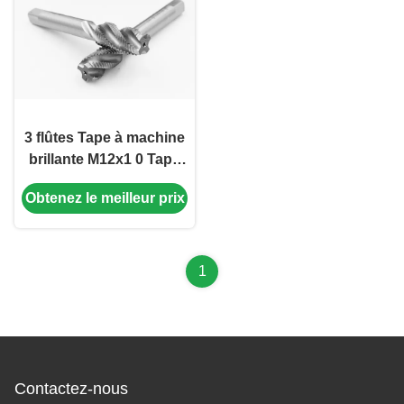
3 flûtes Tape à machine
brillante M12x1 0 Tape
spirale Tape à flûte
Obtenez le meilleur prix
carbure solide
refroidissement interne
1
Contactez-nous