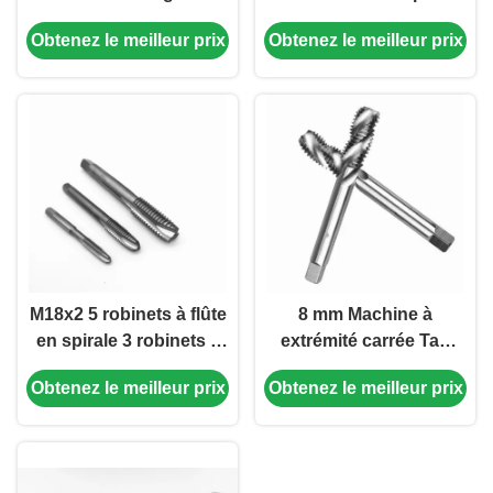
acier au carbure pour
à flûte à carbure solide
Obtenez le meilleur prix
Obtenez le meilleur prix
l'usinage de l'acier
Tap refroidissement
inoxydable en
interne
aluminium
M18x2 5 robinets à flûte
8 mm Machine à
en spirale 3 robinets à
extrémité carrée Tap
flûte pour acier au
M8x1 25 Tap Spiral Flute
Obtenez le meilleur prix
Obtenez le meilleur prix
carbone et acier allié
Threading Tap Metric
Machine