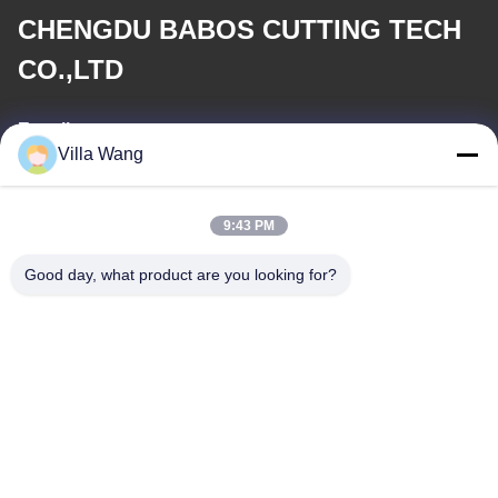
CHENGDU BABOS CUTTING TECH
CO.,LTD
E-mail
Villa Wang
sales@industrial-cuttingtools.com
9:43 PM
Notre adresse
Good day, what product are you looking for?
Adresse
Unité 1, Bâtiment 11, N° 88, Route Jin'an, Rue Damian, Zone de
développement économique et technologique de Chengdu, Chine
Télégramme
00-86-15882030231