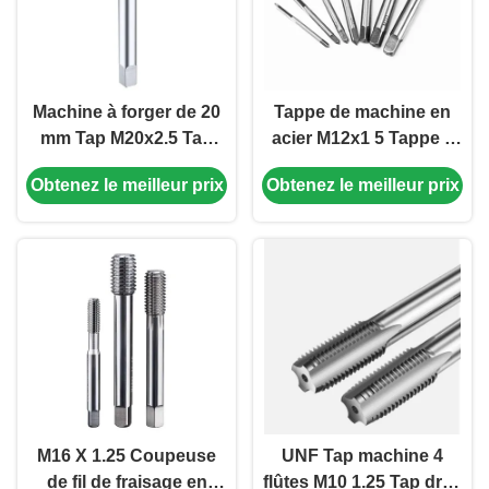
Machine à forger de 20
Tappe de machine en
mm Tap M20x2.5 Tap
acier M12x1 5 Tappe à
acier à haute vitesse
grande vitesse Tappe à
Obtenez le meilleur prix
Obtenez le meilleur prix
pour l'acier à faible
flûte droite 4 flûtes
teneur en carbone
M16 X 1.25 Coupeuse
UNF Tap machine 4
de fil de fraisage en
flûtes M10 1.25 Tap droit